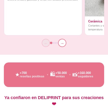
Cerámica
Cortantes y sello
temperatura
←
→
🛍️
+700
+50.000
+160.000
★
📸
reseñas positivas
ventas
seguidores
Ya confiaron en DELIPRINT para sus creaciones
❤️