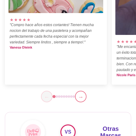
★★★★★
"Compro hace años estos cortantes! Tienen mucha
nocion del trabajo de una pastelera y acompañan
perfectamente cada fecha especial con la mejor
★★★★
variedad. Siempre lindos , siempre a tiempo!."
"Me encanta
Vanesa Oleink
un éxito tot
terminacion
bien. Con r
pautado y e
Nicole Paris
←
→
Otras
VS
Marcas