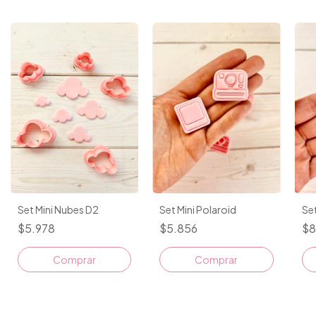
Set Mini Nubes D2
Set Mini Polaroid
Set
$5.978
$5.856
$8