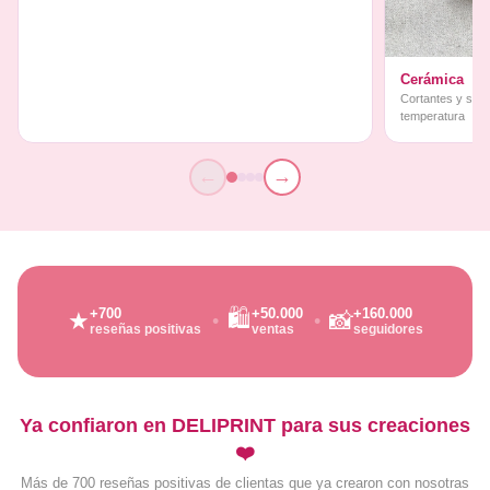
Cerámica
Cortantes y sello
temperatura
←
→
🛍️
+700
+50.000
+160.000
★
📸
reseñas positivas
ventas
seguidores
Ya confiaron en DELIPRINT para sus creaciones
❤️
Más de 700 reseñas positivas de clientas que ya crearon con nosotras