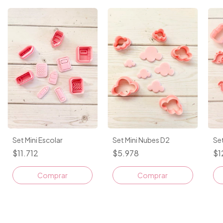
Set Mini Escolar
Set Mini Nubes D2
Set
$11.712
$5.978
$1