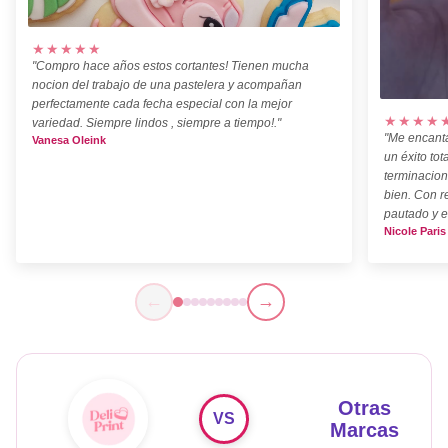
★★★★★
"Compro hace años estos cortantes! Tienen mucha
nocion del trabajo de una pastelera y acompañan
perfectamente cada fecha especial con la mejor
★★★★
variedad. Siempre lindos , siempre a tiempo!."
"Me encanta
Vanesa Oleink
un éxito tot
terminacion
bien. Con r
pautado y e
Nicole Paris
←
→
Otras
VS
Marcas