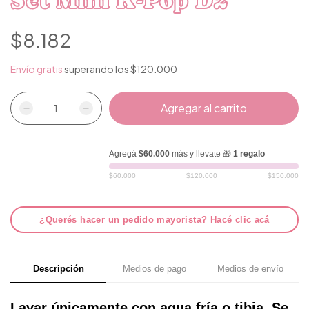
Set Mini K-Pop D2
$8.182
Envío gratis
superando los
$120.000
Agregá
$60.000
más y llevate 🎁
1 regalo
$60.000
$120.000
$150.000
¿Querés hacer un pedido mayorista? Hacé clic acá
Descripción
Medios de pago
Medios de envío
Lavar únicamente con agua fría o tibia. Se