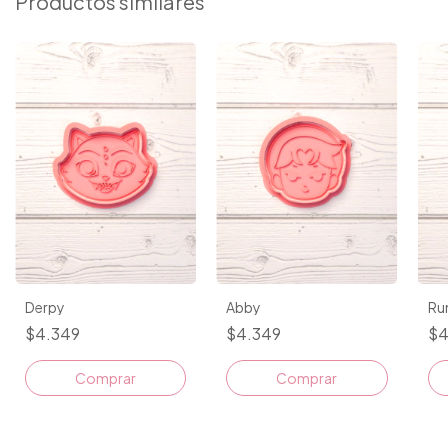
Productos similares
Derpy
Abby
Ru
$4.349
$4.349
$4
Comprar
Comprar