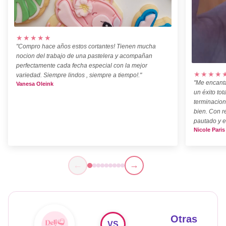
★★★★★
"Compro hace años estos cortantes! Tienen mucha
nocion del trabajo de una pastelera y acompañan
perfectamente cada fecha especial con la mejor
★★★★
variedad. Siempre lindos , siempre a tiempo!."
"Me encanta
Vanesa Oleink
un éxito tot
terminacion
bien. Con r
pautado y e
Nicole Paris
←
→
Otras
VS