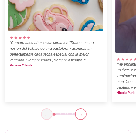
★★★★★
"Compro hace años estos cortantes! Tienen mucha
nocion del trabajo de una pastelera y acompañan
perfectamente cada fecha especial con la mejor
★★★★
variedad. Siempre lindos , siempre a tiempo!."
"Me encanta
Vanesa Oleink
un éxito tot
terminacion
bien. Con r
pautado y e
Nicole Paris
←
→