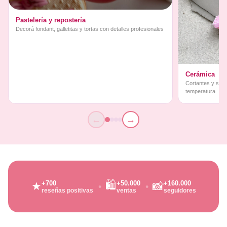
Pastelería y repostería
Decorá fondant, galletitas y tortas con detalles profesionales
Cerámica
Cortantes y sello
temperatura
←
→
🛍️
+700
+50.000
+160.000
★
📸
reseñas positivas
ventas
seguidores