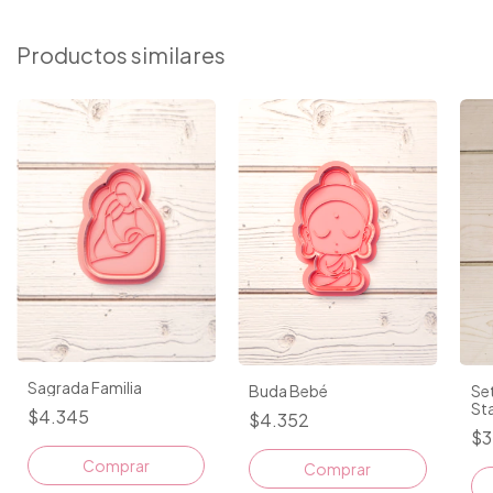
Productos similares
Sagrada Familia
Buda Bebé
Set
St
$4.345
$4.352
$3
Comprar
Comprar