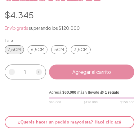
$4.345
Envío gratis
superando los
$120.000
Talle
7,5CM
6,5CM
5CM
3,5CM
Agregá
$60.000
más y llevate 🎁
1 regalo
$60.000
$120.000
$150.000
¿Querés hacer un pedido mayorista? Hacé clic acá